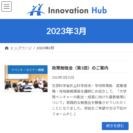
コ
ナ
ン
ビ
テ
ゲ
ン
ー
ツ
シ
2023年3月
へ
ョ
ス
ン
キ
に
トップページ
2023年3月
ッ
移
プ
動
政策勉強会（第1回）のご案内
イベント・セミナー情報
2023年3月31日
文部科学省井上科学技術・学術政策局 産業連
携・地域振興課長を講師にお招きして、「大学
発ベンチャーの創出・成長に向けた最新施策に
ついて」実践的な勉強会を開催させていただく
ことになりました。参加をご希望の方は下記の
フォームか […]
続きを読む